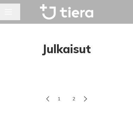
Jaa sivu
URAVALIKKO
Julkaisut
1
2