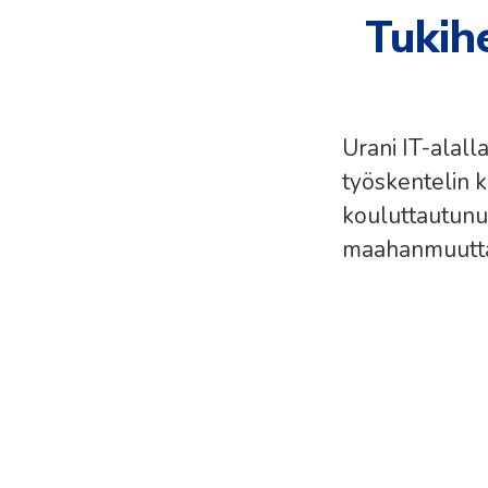
Tukihe
Urani IT-alall
työskentelin 
kouluttautunut
maahanmuuttaj