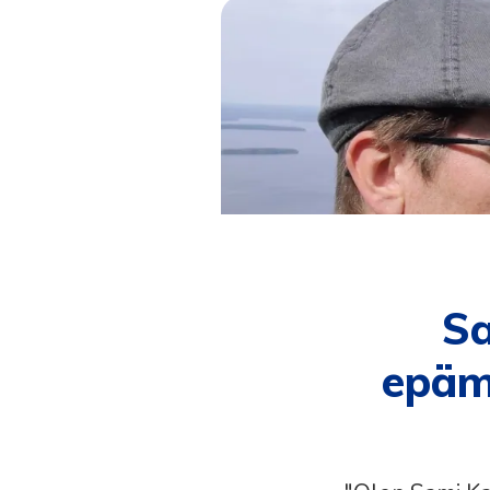
Sa
epämu