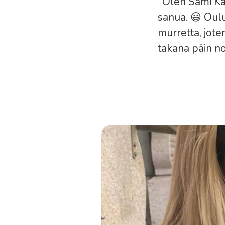
"Olen Sami Kal
sanua. 😃 Oul
murretta, jote
takana päin no