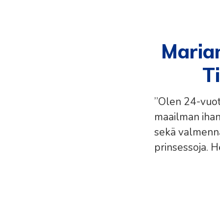
Marian
Ti
”Olen 24-vuoti
maailman ihan
sekä valmennan
prinsessoja. He