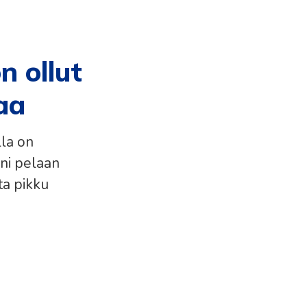
n ollut
vaa
lla on
ni pelaan
ta pikku