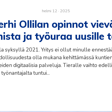
helmi 12 · 2025
erhi Ollilan opinnot viev
sta ja työuraa uusille t
lla syksyllä 2021. Yritys ei ollut minulle ennestä
dollisuudesta olla mukana kehittämässä kuntien
iden digitaalisia palveluja. Tieralle vaihto edell
 työnantajalta tuntui...