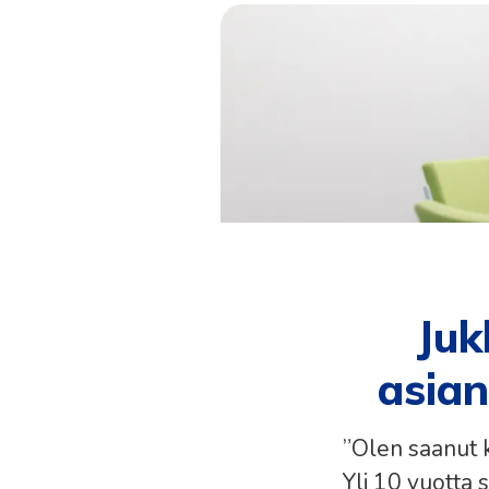
Juk
asian
”Olen saanut k
Yli 10 vuotta 