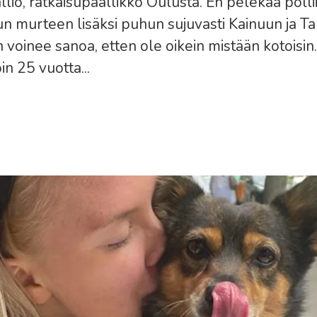
lio, ratkaisupäällikkö Oulusta. En pelekää pollii
un murteen lisäksi puhun sujuvasti Kainuun ja 
n voinee sanoa, etten ole oikein mistään kotoisin
in 25 vuotta...