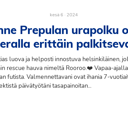
kesä 6 · 2024
ne Prepulan urapolku o
eralla erittäin palkitse
as luova ja helposti innostuva helsinkiläinen, jo
in rescue hauva nimeltä Rooroo.❤️ Vapaa-ajalla
 futista. Valmennettavani ovat ihania 7-vuotiai
ktistä päivätyötäni tasapainoitan...