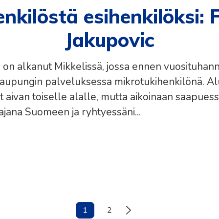
nkilöstä esihenkilöksi: 
Jakupovic
a on alkanut Mikkelissä, jossa ennen vuosituhan
kaupungin palveluksessa mikrotukihenkilönä. Al
 aivan toiselle alalle, mutta aikoinaan saapuess
ana Suomeen ja ryhtyessäni...
1
2