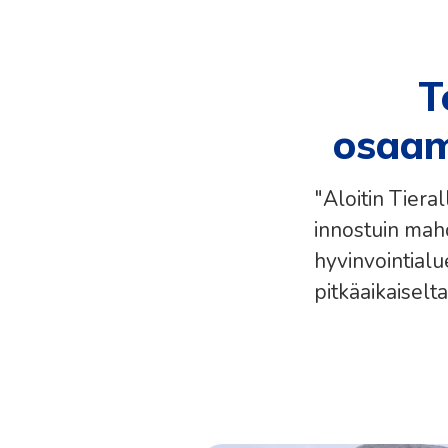
T
osaami
"Aloitin Tiera
innostuin mah
hyvinvointialue
pitkäaikaiselta