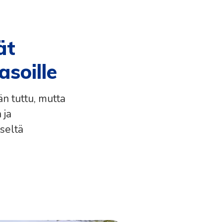
ät
asoille
än tuttu, mutta
 ja
iseltä