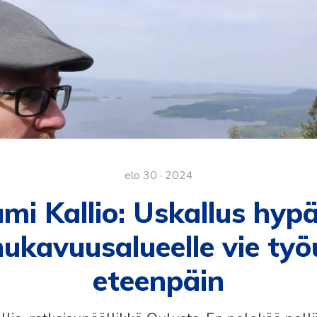
elo 30 · 2024
mi Kallio: Uskallus hyp
kavuusalueelle vie työ
eteenpäin