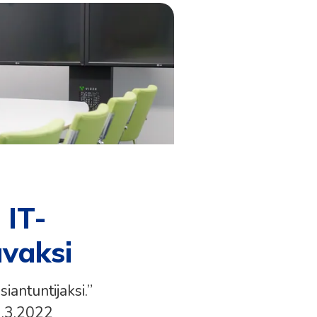
 IT-
avaksi
iantuntijaksi.”
 1.3.2022