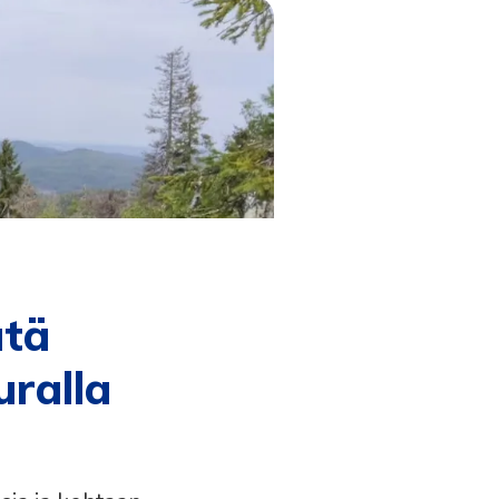
ätä
uralla