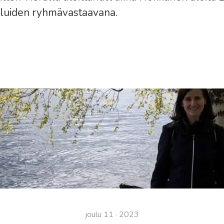
eluiden ryhmävastaavana.
joulu 11 · 2023