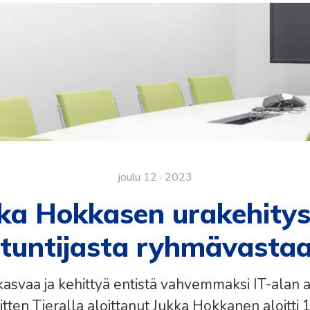
joulu 12 · 2023
ka Hokkasen urakehitys
tuntijasta ryhmävasta
asvaa ja kehittyä entistä vahvemmaksi IT-alan as
sitten Tieralla aloittanut Jukka Hokkanen aloitti