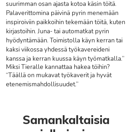
suurimman osan ajasta kotoa käsin töitä.
Palaverittomina päivinä pyrin menemään
inspiroiviin paikkoihin tekemään töitä, kuten
kirjastoihin. Juna- tai automatkat pyrin
hyödyntämään. Toimistolla käyn kerran tai
kaksi viikossa yhdessä työkavereideni
kanssa ja kerran kuussa käyn työmatkalla.”
Miksi Tieralle kannattaa hakea töihin?
“Täällä on mukavat työkaverit ja hyvät
etenemismahdollisuudet.”
Samankaltaisia
Terhi Ollilan opinnot vievät
Sami Kallio: Uskallus hypätä
Jukka Hokkasen urakehitys IT-