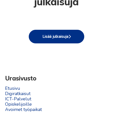
julkaisuja
osaamista ja työuraa uusille
epämukavuusalueelle vie
asiantuntijasta
tasoille
työuralla eteenpäin
ryhmävastaavaksi
Lisää julkaisuja
Urasivusto
Etusivu
Digiratkaisut
ICT-Palvelut
Opiskelijoille
Avoimet työpaikat