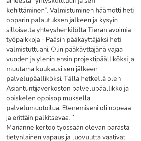
aiheesta ”yrityskulttuuri ja sen
kehittäminen”. Valmistuminen häämötti heti
opparin palautuksen jälkeen ja kysyin
silloiselta yhteyshenkilöltä Tieran avoimia
työpaikkoja - Pääsin pääkäyttäjäksi heti
valmistuttuani. Olin pääkäyttäjänä vajaa
vuoden ja ylenin ensin projektipäälliköksi ja
muutama kuukausi sen jälkeen
palvelupäälliköksi. Tällä hetkellä olen
Asiantuntijaverkoston palvelupäällikkö ja
opiskelen oppisopimuksella
palvelumuotoilua. Etenemiseni oli nopeaa
ja erittäin palkitsevaa. ”
Marianne kertoo työssään olevan parasta
tietynlainen vapaus ja luovuutta vaativat