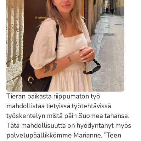
Tieran paikasta riippumaton työ
mahdollistaa tietyissä työtehtävissä
työskentelyn mistä päin Suomea tahansa.
Tätä mahdollisuutta on hyödyntänyt myös
palvelupäällikkömme Marianne.
”Teen