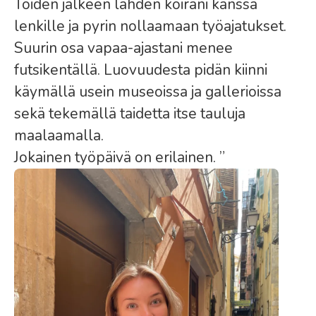
Töiden jälkeen lähden koirani kanssa
lenkille ja pyrin nollaamaan työajatukset.
Suurin osa vapaa-ajastani menee
futsikentällä. Luovuudesta pidän kiinni
käymällä usein museoissa ja gallerioissa
sekä tekemällä taidetta itse tauluja
maalaamalla.
Jokainen työpäivä on erilainen. ”