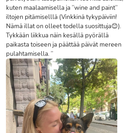
kuten maalaamisella ja ”wine and paint”
iltojen pitämiselllä (Vinkkinä tykypäiviin!
Nämä illat on olleet todella suosittuja😊).
Tykkään liikkua näin kesällä pyörällä
paikasta toiseen ja päättää päivät mereen
pulahtamisella. ”