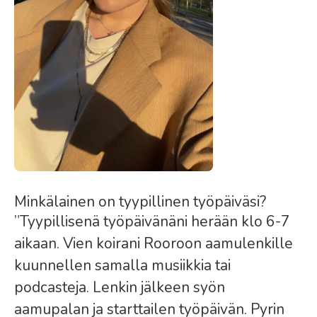
Minkälainen on tyypillinen työpäiväsi?
”Tyypillisenä työpäivänäni herään klo 6-7
aikaan. Vien koirani Rooroon aamulenkille
kuunnellen samalla musiikkia tai
podcasteja. Lenkin jälkeen syön
aamupalan ja starttailen työpäivän. Pyrin