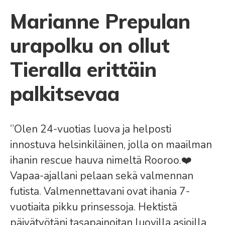
Marianne Prepulan
urapolku on ollut
Tieralla erittäin
palkitsevaa
”Olen 24-vuotias luova ja helposti
innostuva helsinkiläinen, jolla on maailman
ihanin rescue hauva nimeltä Rooroo.❤️
Vapaa-ajallani pelaan sekä valmennan
futista. Valmennettavani ovat ihania 7-
vuotiaita pikku prinsessoja. Hektistä
päivätyötäni tasapainoitan luovilla asioilla,